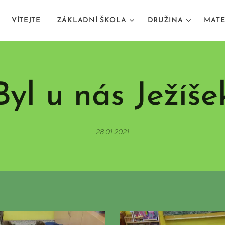
VÍTEJTE
ZÁKLADNÍ ŠKOLA
DRUŽINA
MATE
Byl u nás Ježíše
28.01.2021