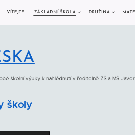
VÍTEJTE
ZÁKLADNÍ ŠKOLA
DRUŽINA
MATE
ESKA
bě školní výuky k nahlédnutí v ředitelně ZŠ a MŠ Javor
y školy