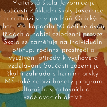
Mateřská škola Javornice je
součástí Základní školy Javornice
a nachází se v podhůří Orlických
hor. Má kapacitu 50 dětí ve dvou
třídách a nabízí celodenní provoz.
Škola se zaměřuje na individuální
přístup, rodinné prostředí a
využívání přírody k výchově a
vzdělávání. Součástí zázemí je
školní zahrada s herními prvky.
MŠ také nabízí bohatý program
kulturních, sportovních a
vzdělávacích aktivit.