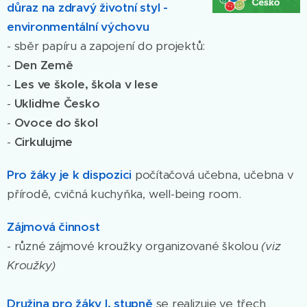
d
ůraz na zdravý životní styl -
environmentální výchovu
- sběr papíru a zapojení do projektů:
-
Den Země
-
Les ve škole, škola v lese
-
Ukliďme Česko
-
Ovoce do škol
-
Cirkulujme
Pro žáky je k dispozici
počítačová učebna, učebna v
přírodě, cvičná kuchyňka, well-being room.
Zájmová činnost
- různé zájmové kroužky organizované školou
(viz
Kroužky)
Družina pro žáky I. stupně
se realizuje ve třech