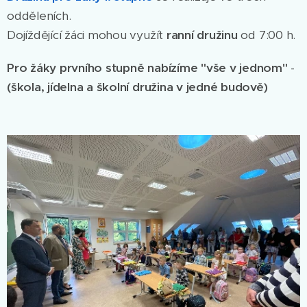
odděleních.
Dojíždějící žáci mohou využít
ranní družinu
od 7:00 h.
Pro žáky prvního stupně nabízíme "vše v jednom"
-
(škola, jídelna a školní družina v jedné budově)