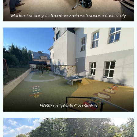
Moderní učebny I. stupně ve zrekonstruované části školy
Hřiště na "plácku" za školou