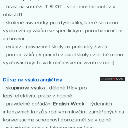
- účast na soutěži
IT SLOT
- vědomostní soutěž v
oblasti IT
- školené asistentky pro dyslektiky, které se mimo
výuku věnují žákům se specifickými poruchami učení
a chování
- exkurze (návaznost školy na praktický život)
- pomoc žáků při pracích v okolí školy i v době mimo
vyučování (výchova k občanskému životu v obci)
Důraz na výuku angličtiny
-
skupinová výuka
- dělené třídy pro
lepší efektivitu práce v hodině
- pravidelné pořádání
English Week -
týdenních
intenzivních kurzů s rodilým mluvčím, zaměřených na
konverzacima schopnost dorozumět se v cizině
- individuální práce s talentovanými žáky