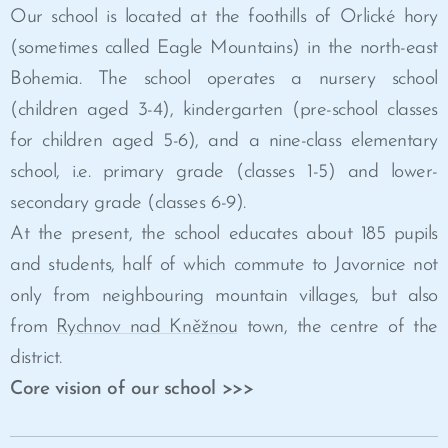
Our school is located at the foothills of Orlické hory
(sometimes called Eagle Mountains) in the north-east
Bohemia. The school operates a nursery school
(children aged 3-4), kindergarten (pre-school classes
for children aged 5-6), and a nine-class elementary
school, i.e. primary grade (classes 1-5) and lower-
secondary grade (classes 6-9).
At the present, the school educates about 185 pupils
and students, half of which commute to Javornice not
only from neighbouring mountain villages, but also
from
Rychnov nad Kněžnou
town, the centre of the
district.
Core vision of our school >>>