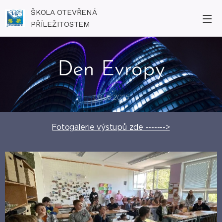
ŠKOLA OTEVŘENÁ
PŘÍLEŽITOSTEM
Den Evropy
08.05.2025
Fotogalerie výstupů zde ------->