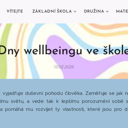
VÍTEJTE
ZÁKLADNÍ ŠKOLA
DRUŽINA
MATE
Dny wellbeingu ve škol
13.02.2026
adřuje duševní pohodu člověka. Zaměřuje se jak na
nímu světu, a vede tak k lepšímu porozumění sobě s
a pomáhá mu rozvíjet ty vlastnosti, které jsou pro d