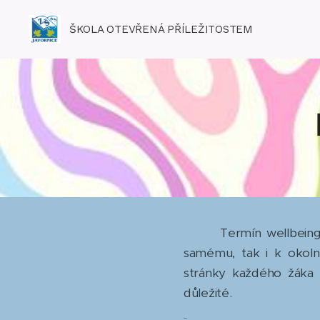
ŠKOLA OTEVŘENÁ PŘÍLEŽITOSTEM
Termín wellbeing vyj
samému, tak i k okol
stránky každého žáka 
důležité.