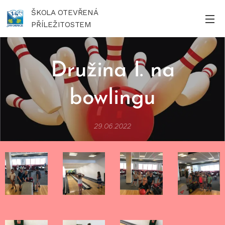
ŠKOLA OTEVŘENÁ
PŘÍLEŽITOSTEM
Družina I. na
bowlingu
29.06.2022