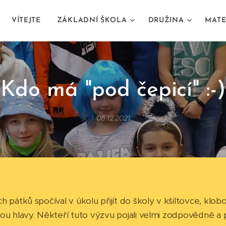
VÍTEJTE
ZÁKLADNÍ ŠKOLA
DRUŽINA
MATE
Kdo má "pod čepicí" :-)
06.12.2021
 pátků spočíval v úkolu přijít do školy v kšiltovce, klobo
ou hlavy. Někteří tuto výzvu pojali velmi zodpovědně a př