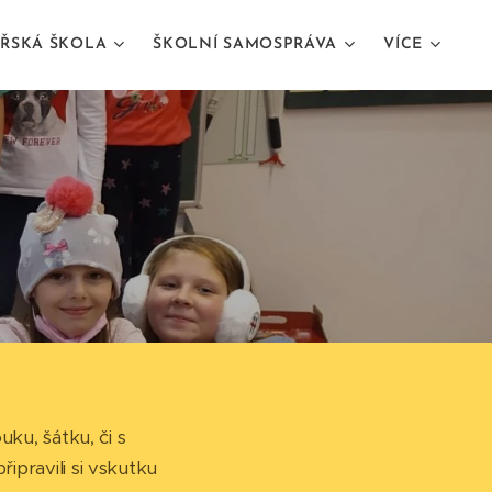
ŘSKÁ ŠKOLA
ŠKOLNÍ SAMOSPRÁVA
VÍCE
uku, šátku, či s
ipravili si vskutku