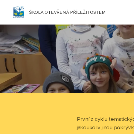
ŠKOLA OTEVŘENÁ PŘÍLEŽITOSTEM
První z cyklu tematických
jakoukoliv jinou pokrývk