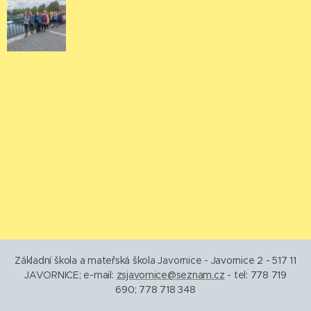
Základní škola a mateřská škola Javornice - Javornice 2 - 517 11
JAVORNICE; e-mail:
zsjavornice@seznam.cz
- tel: 778 719
690; 778 718 348