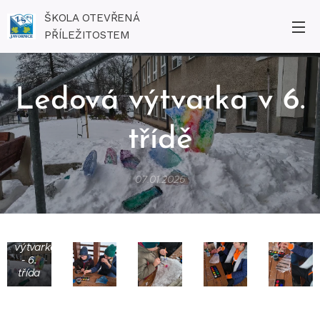
ŠKOLA OTEVŘENÁ
PŘÍLEŽITOSTEM
Ledová výtvarka v 6.
třídě
07.01.2026
Ledová
výtvarka
- 6.
třída