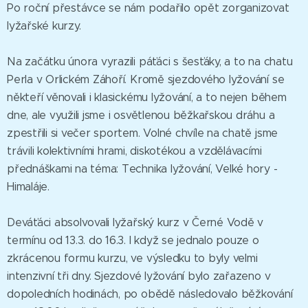
Po roční přestávce se nám podařilo opět zorganizovat
lyžařské kurzy.
Na začátku února vyrazili páťáci s šesťáky, a to na chatu
Perla v Orlickém Záhoří. Kromě sjezdového lyžování se
někteří věnovali i klasickému lyžování, a to nejen během
dne, ale využili jsme i osvětlenou běžkařskou dráhu a
zpestřili si večer sportem. Volné chvíle na chatě jsme
trávili kolektivními hrami, diskotékou a vzdělávacími
přednáškami na téma: Technika lyžování, Velké hory -
Himaláje.
Deváťáci absolvovali lyžařský kurz v Černé Vodě v
termínu od 13.3. do 16.3. I když se jednalo pouze o
zkrácenou formu kurzu, ve výsledku to byly velmi
intenzivní tři dny. Sjezdové lyžování bylo zařazeno v
dopoledních hodinách, po obědě následovalo běžkování