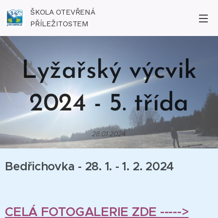
ŠKOLA OTEVŘENÁ
PŘÍLEŽITOSTEM
Lyžařský výcvik
2024 - 5. třída
28.01.2024
Bedřichovka - 28. 1. - 1. 2. 2024
CELÁ FOTOGALERIE ZDE ----->