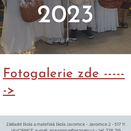
2023
21.12.2023
Fotogalerie zde -----
->
Základní škola a mateřská škola Javornice - Javornice 2 - 517 11
JAVORNICE; e-mail:
zsjavornice@seznam.cz
- tel: 778 719