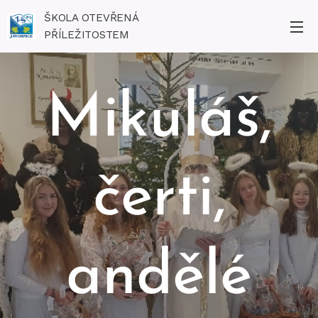
ŠKOLA OTEVŘENÁ
PŘÍLEŽITOSTEM
Mikuláš,
čerti,
andělé