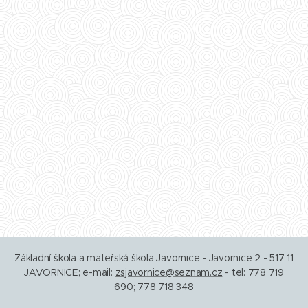
Základní škola a mateřská škola Javornice - Javornice 2 - 517 11
JAVORNICE; e-mail:
zsjavornice@seznam.cz
- tel: 778 719
690; 778 718 348