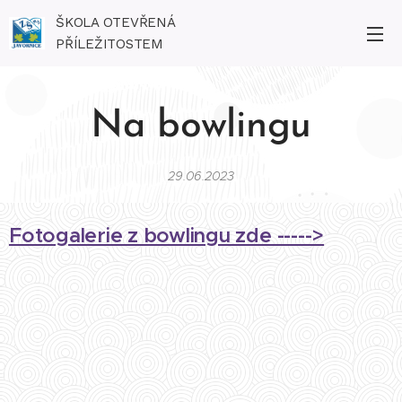
ŠKOLA OTEVŘENÁ
PŘÍLEŽITOSTEM
Na bowlingu
29.06.2023
Fotogalerie z bowlingu zde ----->