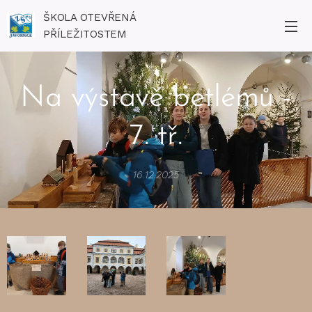
ŠKOLA OTEVŘENÁ
PŘÍLEŽITOSTEM
Na výstavě betlémů -
7. tř.
16.12.2025