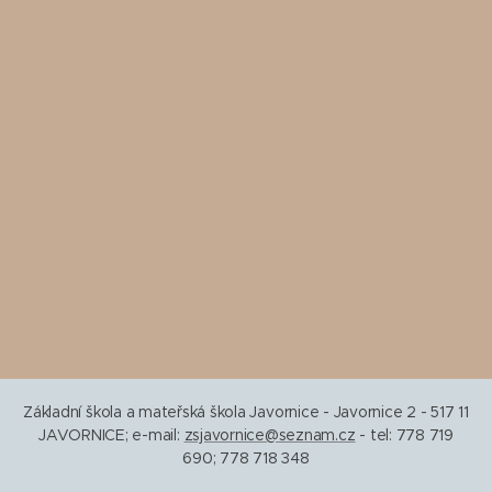
Základní škola a mateřská škola Javornice - Javornice 2 - 517 11
JAVORNICE; e-mail:
zsjavornice@seznam.cz
- tel: 778 719
690; 778 718 348