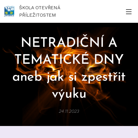
ŠKOLA OTEVŘENÁ
PŘÍLEŽITOSTEM
NETRADIČNÍ A
TEMATICKÉ DNY
aneb jak si zpestřit
výuku
24.11.2023