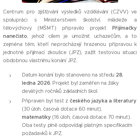
Centrum pro zjišťování výsledků vzdělávání (CZVV) ve
spolupráci s Ministerstvem školství, mládeže a
Přijímačky
tělovýchovy (MŠMT) připravilo projekt
nanečisto
, jehož cílem je umožnit uchazečům, a to
zejména těm, kteří neprocházejí hrazenou přípravou k
jednotné přijímací zkoušce (JPZ), zažít testovou situaci
obdobnou vlastnímu konání JPZ.
28.
Datum konání bylo stanoveno na středu
ledna 2026
. Projekt byl zaměřen na žáky
devátých ročníků základních škol.
českého jazyka a literatury
Připraven byl test z
(30 úloh, časová dotace 60 minut),
matematiky
(16 úloh, časová dotace 70 minut).
Oba testy plně odpovídají platným specifikacím
požadavků k JPZ.