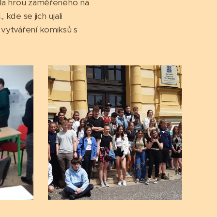
kola hrou zaměřeného na
 kde se jich ujali
a vytváření komiksů s