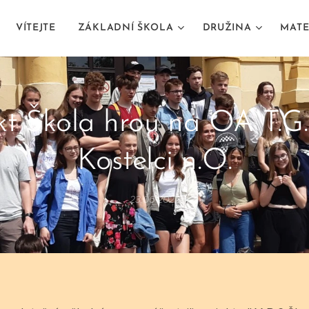
VÍTEJTE
ZÁKLADNÍ ŠKOLA
DRUŽINA
MATE
kt Škola hrou na OA T.G
Kostelci n.O.
23.06.2022