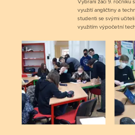
Vybraní žáci 9. ročníku
využití angličtiny a tech
studenti se svými učite
využitím výpočetní tech