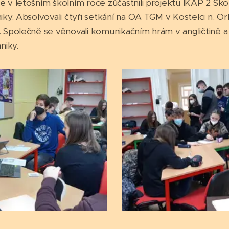
 se v letošním školním roce zúčastnili projektu IKAP 2 Š
niky. Absolvovali čtyři setkání na OA TGM v Kostelci n. Orl.,
li. Společně se věnovali komunikačním hrám v angličtině 
niky.