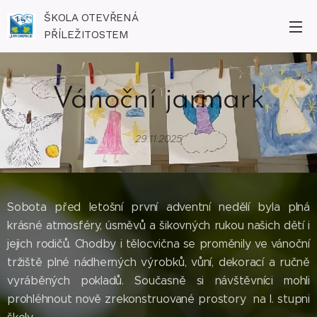
ŠKOLA OTEVŘENÁ
PŘÍLEŽITOSTEM
Vánoční jarmark
29.11.2025
Sobota před letošní první adventní nedělí byla plná
krásné atmosféry, úsměvů a šikovných rukou našich dětí i
jejich rodičů. Chodby i tělocvična se proměnily ve vánoční
tržiště plné nádherných výrobků, vůní, dekorací a ručně
vyráběných pokladů. Současně si návštěvníci mohli
prohléhnout nově zrekonstruované prostory na I. stupni