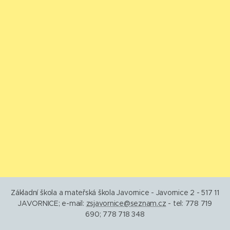
Základní škola a mateřská škola Javornice - Javornice 2 - 517 11
JAVORNICE; e-mail:
zsjavornice@seznam.cz
- tel: 778 719
690; 778 718 348