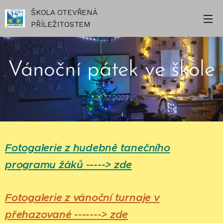
ŠKOLA OTEVŘENÁ
PŘÍLEŽITOSTEM
Vánoční pátek ve škole
22.12.2023
Fotogalerie z hudebně tanečního
programu žáků -----> zde
Fotogalerie z vánoční turnaje v
přehazované -------> zde