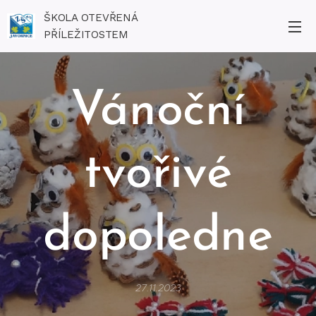
ŠKOLA OTEVŘENÁ
PŘÍLEŽITOSTEM
Vánoční
tvořivé
dopoledne
27.11.2023