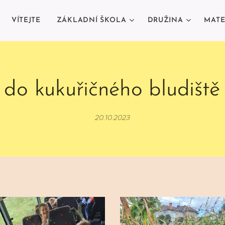
VÍTEJTE
ZÁKLADNÍ ŠKOLA
DRUŽINA
MATE
 do kukuřičného bludišt
20.10.2023