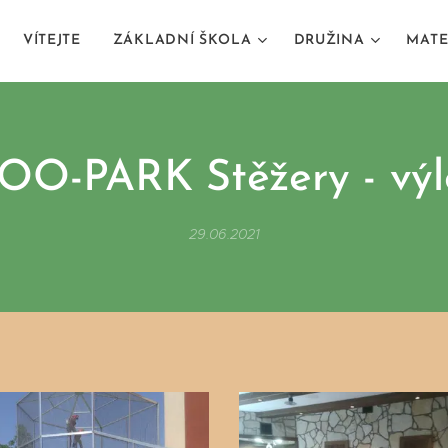
VÍTEJTE
ZÁKLADNÍ ŠKOLA
DRUŽINA
MATE
OO-PARK Stěžery - výl
29.06.2021