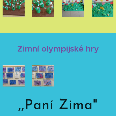
Zimní olympijské hry
,,Paní Zima"