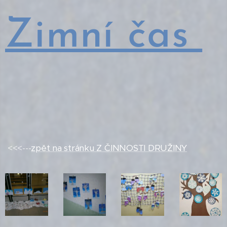
Zimní čas
<<<---
zpět na stránku Z ČINNOSTI DRUŽINY