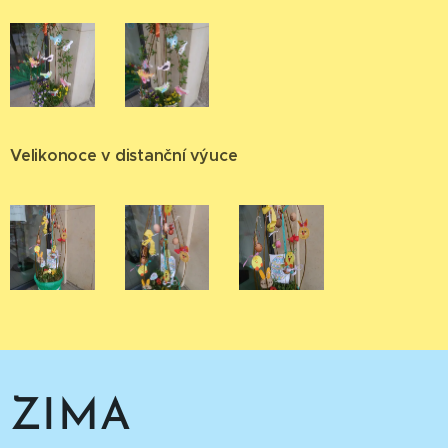
Velikonoce v distanční výuce
ZIMA