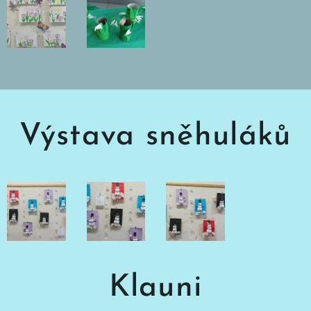
Výstava sněhuláků
Klauni