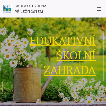
ŠKOLA OTEVŘENÁ
PŘÍLEŽITOSTEM
EDUKATIVNÍ
ŠKOLNÍ
ZAHRADA