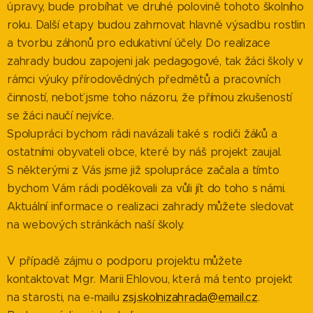
úpravy, bude probíhat ve druhé polovině tohoto školního
roku. Další etapy budou zahrnovat hlavně výsadbu rostlin
a tvorbu záhonů pro edukativní účely. Do realizace
zahrady budou zapojeni jak pedagogové, tak žáci školy v
rámci výuky přírodovědných předmětů a pracovních
činností, neboť jsme toho názoru, že přímou zkušeností
se žáci naučí nejvíce.
Spolupráci bychom rádi navázali také s rodiči žáků a
ostatními obyvateli obce, které by náš projekt zaujal.
S některými z Vás jsme již spolupráce začala a tímto
bychom Vám rádi poděkovali za vůli jít do toho s námi.
Aktuální informace o realizaci zahrady můžete sledovat
na webových stránkách naší školy.
V případě zájmu o podporu projektu můžete
kontaktovat Mgr. Marii Ehlovou, která má tento projekt
na starosti, na e-mailu
zsj.skolnizahrada@email.cz
.