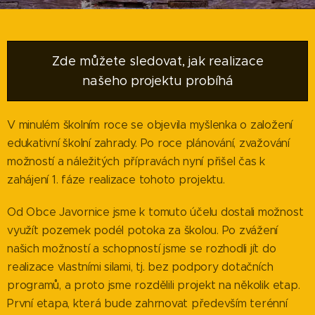
Zde můžete sledovat, jak realizace
našeho projektu probíhá
V minulém školním roce se objevila myšlenka o založení
edukativní školní zahrady. Po roce plánování, zvažování
možností a náležitých přípravách nyní přišel čas k
zahájení 1. fáze realizace tohoto projektu.
Od Obce Javornice jsme k tomuto účelu dostali možnost
využít pozemek podél potoka za školou. Po zvážení
našich možností a schopností jsme se rozhodli jít do
realizace vlastními silami, tj. bez podpory dotačních
programů, a proto jsme rozdělili projekt na několik etap.
První etapa, která bude zahrnovat především terénní