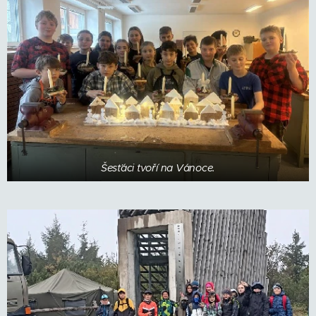
Šesťáci tvoří na Vánoce.